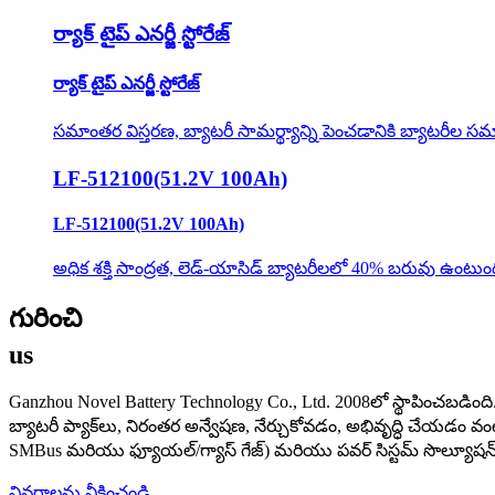
ర్యాక్ టైప్ ఎనర్జీ స్టోరేజ్
ర్యాక్ టైప్ ఎనర్జీ స్టోరేజ్
సమాంతర విస్తరణ, బ్యాటరీ సామర్థ్యాన్ని పెంచడానికి బ్యాటరీల సమ
LF-512100(51.2V 100Ah)
LF-512100(51.2V 100Ah)
అధిక శక్తి సాంద్రత, లెడ్-యాసిడ్ బ్యాటరీలలో 40% బరువు ఉంటుంద
గురించి
us
Ganzhou Novel Battery Technology Co., Ltd. 2008లో స్థాపించబడ
బ్యాటరీ ప్యాక్‌లు, నిరంతర అన్వేషణ, నేర్చుకోవడం, అభివృద్ధి చేయడం వంటి
SMBus మరియు ఫ్యూయల్/గ్యాస్ గేజ్) మరియు పవర్ సిస్టమ్ సొల్యూషన్
వివరాలను వీక్షించండి