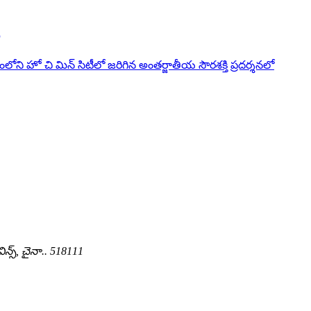
 హో చి మిన్ సిటీలో జరిగిన అంతర్జాతీయ సౌరశక్తి ప్రదర్శనలో
ావిన్స్, చైనా.. 518111