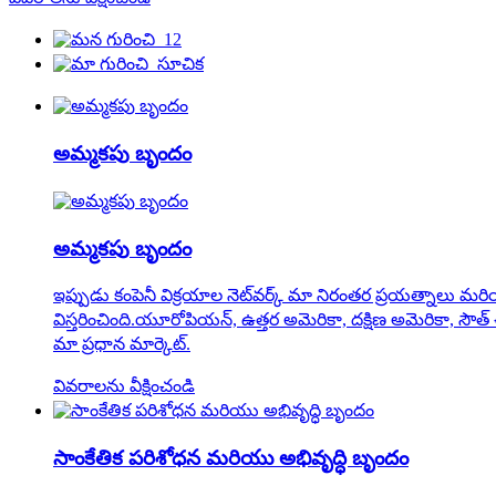
అమ్మకపు బృందం
అమ్మకపు బృందం
ఇప్పుడు కంపెనీ విక్రయాల నెట్‌వర్క్ మా నిరంతర ప్రయత్నాలు మరి
విస్తరించింది.యూరోపియన్, ఉత్తర అమెరికా, దక్షిణ అమెరికా, స
మా ప్రధాన మార్కెట్.
వివరాలను వీక్షించండి
సాంకేతిక పరిశోధన మరియు అభివృద్ధి బృందం