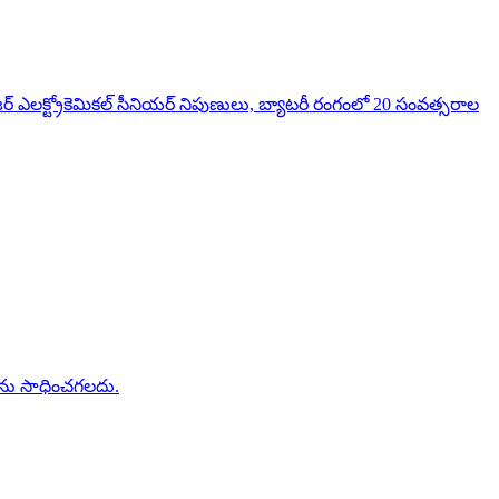
ేజర్ ఎలక్ట్రోకెమికల్ సీనియర్ నిపుణులు, బ్యాటరీ రంగంలో 20 సంవత్సరాల
లను సాధించగలదు.