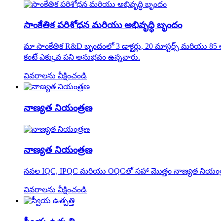
సాంకేతిక పరిశోధన మరియు అభివృద్ధి బృందం
మా సాంకేతిక R&D బృందంలో 3 డాక్టర్లు, 20 మాస్టర్స్ మరియు 85 అ
కంటే ఎక్కువ పని అనుభవం ఉన్నవారు.
వివరాలను వీక్షించండి
నాణ్యత నియంత్రణ
నాణ్యత నియంత్రణ
నవల IQC, IPQC మరియు OQCతో సహా మొత్తం నాణ్యత నియంత్రణ
వివరాలను వీక్షించండి