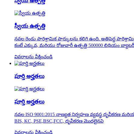
స్వీయ ఉత్పత్తి
స్వీయ ఉత్పత్తి
నవల రెండు పారిశ్రామిక పార్కులను కలిగి ఉంది. అతిపెద్ద పారిశ్రామ
కంటే ఎక్కువ, మరియు రోజువారీ ఉత్పత్తి 500000 లిథియం బ్యాటర
వివరాలను వీక్షించండి
పూర్తి అర్హతలు
పూర్తి అర్హతలు
నవల ISO 9001:2015 నాణ్యత నిర్వహణ వ్యవస్థ ధృవీకరణ మరియ
BIS, KC, PSE,BSC,FCC, ధృవీకరణ మొదలైనవి
వివరాలను వీక్షించండి